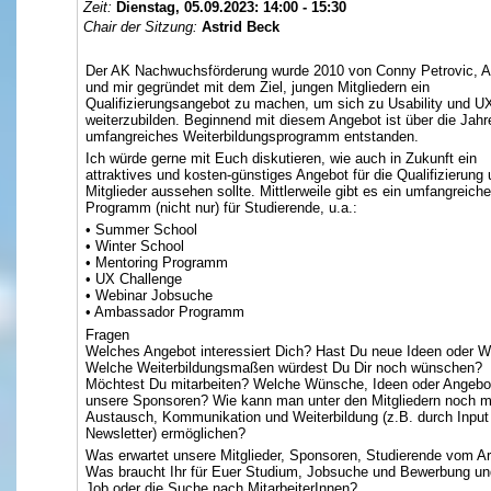
Zeit:
Dienstag, 05.09.2023:
14:00 - 15:30
Chair der Sitzung:
Astrid Beck
Der AK Nachwuchsförderung wurde 2010 von Conny Petrovic, An
und mir gegründet mit dem Ziel, jungen Mitgliedern ein
Qualifizierungsangebot zu machen, um sich zu Usability und U
weiterzubilden. Beginnend mit diesem Angebot ist über die Jahr
umfangreiches Weiterbildungsprogramm entstanden.
Ich würde gerne mit Euch diskutieren, wie auch in Zukunft ein
attraktives und kosten-günstiges Angebot für die Qualifizierung 
Mitglieder aussehen sollte. Mittlerweile gibt es ein umfangreich
Programm (nicht nur) für Studierende, u.a.:
• Summer School
• Winter School
• Mentoring Programm
• UX Challenge
• Webinar Jobsuche
• Ambassador Programm
Fragen
Welches Angebot interessiert Dich? Hast Du neue Ideen oder 
Welche Weiterbildungsmaßen würdest Du Dir noch wünschen?
Möchtest Du mitarbeiten? Welche Wünsche, Ideen oder Angebo
unsere Sponsoren? Wie kann man unter den Mitgliedern noch m
Austausch, Kommunikation und Weiterbildung (z.B. durch Input 
Newsletter) ermöglichen?
Was erwartet unsere Mitglieder, Sponsoren, Studierende vom Ar
Was braucht Ihr für Euer Studium, Jobsuche und Bewerbung un
Job oder die Suche nach MitarbeiterInnen?