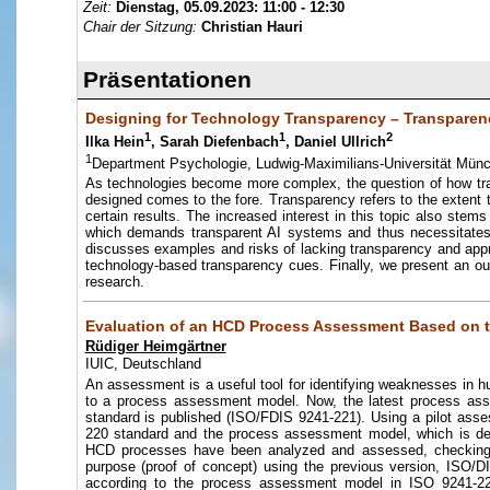
Zeit:
Dienstag, 05.09.2023:
11:00 - 12:30
Chair der Sitzung:
Christian Hauri
Präsentationen
Designing for Technology Transparency – Transparen
1
1
2
Ilka Hein
, Sarah Diefenbach
, Daniel Ullrich
1
Department Psychologie, Ludwig-Maximilians-Universität Mün
As technologies become more complex, the question of how tra
designed comes to the fore. Transparency refers to the extent 
certain results. The increased interest in this topic also ste
which demands transparent AI systems and thus necessitates s
discusses examples and risks of lacking transparency and appr
technology-based transparency cues. Finally, we present an out
research.
Evaluation of an HCD Process Assessment Based on t
Rüdiger Heimgärtner
IUIC, Deutschland
An assessment is a useful tool for identifying weaknesses in
to a process assessment model. Now, the latest process ass
standard is published (ISO/FDIS 9241-221). Using a pilot as
220 standard and the process assessment model, which is de
HCD processes have been analyzed and assessed, checking 
purpose (proof of concept) using the previous version, ISO
according to the process assessment model in ISO 9241-22