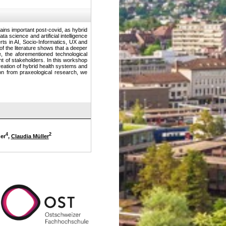
ains important post-covid, as hybrid
 science and artificial intelligence
rts in AI, Socio-Informatics, UX and
of the literature shows that a deeper
re, the aforementioned technological
t of stakeholders. In this workshop
reation of hybrid health systems and
ion from praxeological research, we
4
2
er
,
Claudia Müller