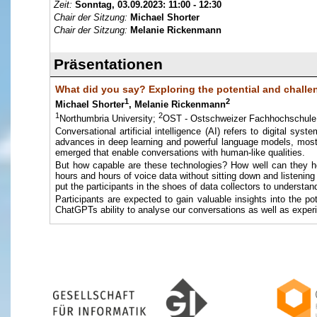
Zeit:
Sonntag, 03.09.2023:
11:00 - 12:30
Chair der Sitzung:
Michael Shorter
Chair der Sitzung:
Melanie Rickenmann
Präsentationen
What did you say? Exploring the potential and challen
1
2
Michael Shorter
, Melanie Rickenmann
1
2
Northumbria University;
OST - Ostschweizer Fachhochschule
Conversational artificial intelligence (AI) refers to digital s
advances in deep learning and powerful language models, most
emerged that enable conversations with human-like qualities.
But how capable are these technologies? How well can they 
hours and hours of voice data without sitting down and listening
put the participants in the shoes of data collectors to underst
Participants are expected to gain valuable insights into the po
ChatGPTs ability to analyse our conversations as well as experie