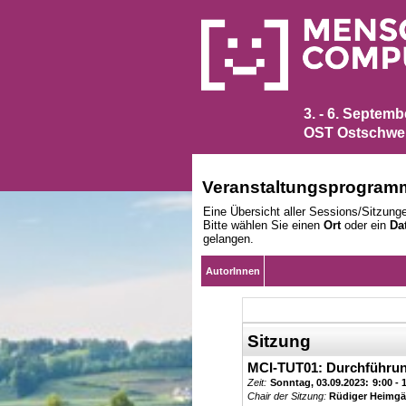
3. - 6. Septem
OST Ostschwei
Veranstaltungsprogram
Eine Übersicht aller Sessions/Sitzunge
Bitte wählen Sie einen
Ort
oder ein
Da
gelangen.
AutorInnen
Sitzung
MCI-TUT01: Durchführu
Zeit:
Sonntag, 03.09.2023:
9:00 - 
Chair der Sitzung:
Rüdiger Heimgä