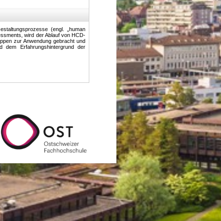
estaltungsprozesse (engl. „human
essments, wird der Ablauf von HCD-
uppen zur Anwendung gebracht und
d dem Erfahrungshintergrund der