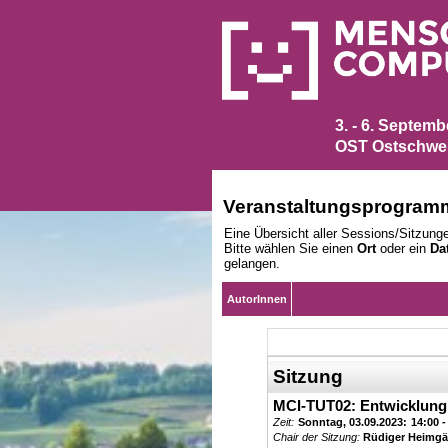
3. - 6. Septem
OST Ostschwei
Veranstaltungsprogram
Eine Übersicht aller Sessions/Sitzunge
Bitte wählen Sie einen
Ort
oder ein
Da
gelangen.
AutorInnen
Sitzung
MCI-TUT02: Entwicklung 
Zeit:
Sonntag, 03.09.2023:
14:00 -
Chair der Sitzung:
Rüdiger Heimgä