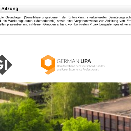
 Sitzung
e Grundlagen (Sensibilisierungsebenen) der Entwicklung interkultureller Benutzungsschnit
ird ein Werkzeugkasten (Methodenmix) sowie eine Vorgehensweise zur Ableitung von Em
tellen präsentiert und in kleinen Gruppen anhand von konkreten Projektbeispielen gezielt verm