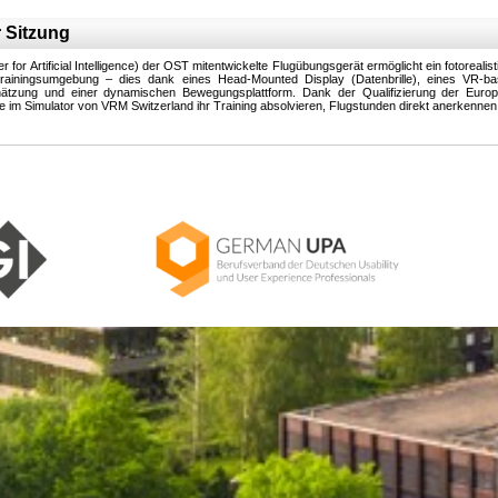
 Sitzung
 for Artificial Intelligence) der OST mitentwickelte Flugübungsgerät ermöglicht ein fotorealist
 Trainingsumgebung – dies dank eines Head-Mounted Display (Datenbrille), eines VR-bas
schätzung und einer dynamischen Bewegungsplattform. Dank der Qualifizierung der Europä
e im Simulator von VRM Switzerland ihr Training absolvieren, Flugstunden direkt anerkennen