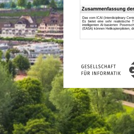
Zusammenfassung der
Das vom ICAI (Interdiciplinary Center
Es bietet eine sehr realistische
intelligenten AI-basierten Posen
(EASA) können Helikopterpiloten, di