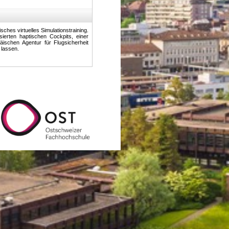
isches virtuelles Simulationstraining.
ierten haptischen Cockpits, einer
ischen Agentur für Flugsicherheit
 lassen.